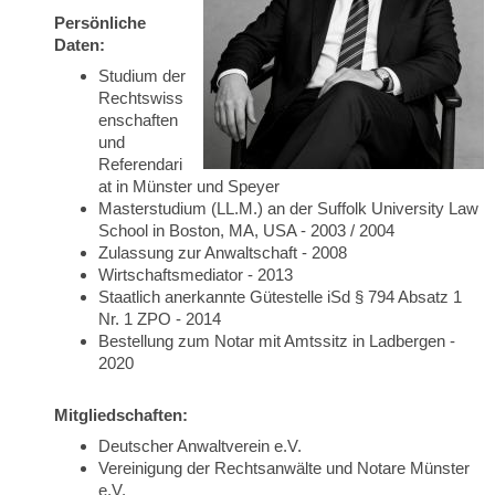
Persönliche
Daten:
Studium der
Rechtswiss
enschaften
und
Referendari
at in Münster und Speyer
Masterstudium (LL.M.) an der Suffolk University Law
School in Boston, MA, USA - 2003 / 2004
Zulassung zur Anwaltschaft - 2008
Wirtschaftsmediator - 2013
Staatlich anerkannte Gütestelle iSd § 794 Absatz 1
Nr. 1 ZPO - 2014
Bestellung zum Notar mit Amtssitz in Ladbergen -
2020
Mitgliedschaften:
Deutscher Anwaltverein e.V.
Vereinigung der Rechtsanwälte und Notare Münster
e.V.