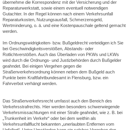
übernehme die Korrespondenz mit der Versicherung und der
Reparaturwerkstatt, sowie einem eventuell notwendigen
Gutachter. In der Regel können nach einem Verkehrsunfall
Reparaturkosten, Nutzungsausfall, Schmerzensgeld,
Wertminderung, o. ä. und eine Kostenpauschale geltend gemacht
werden.
Im Ordnungswidrigkeiten- bzw. Bußgeldrecht verteidigen ich Sie
bei Geschwindigkeitsverstößen, Abstands- oder
Rotlichtverstößen. Auch das Überladen von PKWs und LKWs
wird durch die Ordnungs- und Justizbehörden durch Bußgelder
geahndet. Bei einigen Vergehen gegen die
Straßenverkehrsordnung können neben dem Bußgeld auch
Punkte beim Kraftfahrtbundesamt in Flensburg, bzw. ein
Fahrverbot verhängt werden.
Das Straßenverkehrsrecht umfasst auch den Bereich des
Verkehrsstrafrechts. Hier werden besonders schwerwiegende
Verkehrsmissachtungen mit einer Strafe geahndet, wie z. B. bei
„Trunkenheit im Verkehr“ oder bei dem weithin als
Verkehrsunfallflucht bekannten „unerlaubten Entfernen vom
Unfallort“. Unter Umständen kann ein solches Vergehen den